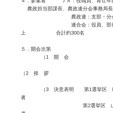
４．参集者 ＪＡ：役職員、青壮年
農政担当部課長、農政連分会事務局長(
農政連：支部・分会
連合会：役員、部長
上 合計約300名
５．開会次第
（1 開 会
（2 挨 拶
（3 決意表明 第1選挙区 稲
者
第2選挙区 山本 