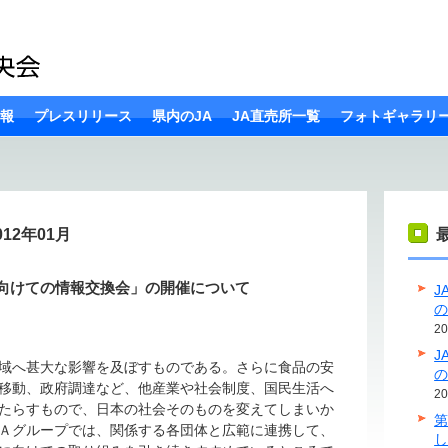
報
プレスリリース
県内のJA
JA直売所一覧
フォトギャラリ
12年01月
向けての情報交換会」の開催について
J
2
J
域へ甚大な影響を及ぼすものである。さらに食品の安
移動、政府調達など、他産業や社会制度、国民生活へ
2
たらすもので、日本の社会そのものを変えてしまいか
Ａグループでは、関係する各団体と広範に連携して、