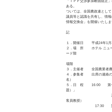
「ＴＰＰ交渉参加断固阻止」
ある。
ついては、全国農政連として
議員等と認識を共有し、情報
情報交換会」を開催いたしま
記
１．開催日 平成24年1月
２．場 所 ホテル ニュー
ード階
第二部 「芙
場階
３．主催者 全国農業者農
４．参集者 出席の連絡のあ
名）
５．日 程 16:00 第
題）」
講師 関岡英之氏
客員教授）
17:30 第二部
都道府県代表