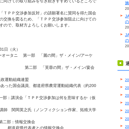
に向けての取り組みを引き続きすすめているところで
2
「ＴＰＰ交渉参加反対」の請願署名に賛同を得た国会
J
の交換を図るため、「ＴＰＰ交渉参加阻止に向けての
すので、取材方よろしくお願いします。
2
J
2
31日（火）
オータニ 第一部 「麗の間」ザ・メイン/アーケ
蓉の間」ザ・メイン/宴会
政運動組織連盟
2
った国会議員、都道府県農背運動組織代表（約200
2
2
一部：講演会「ＴＰＰ交渉参加は何を意味するか（仮
2
（ノンフィクション作家、拓殖大学
2
2
：情報交換会
2
者との情報交換会