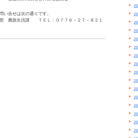
2
問い合せは次の通りです。
2
策部 農政生活課 ＴＥＬ：０７７６－２７－８２１
2
2
2
2
2
2
2
2
2
2
2
2
2
2