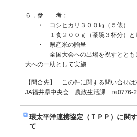
６．参 考：
・ コシヒカリ３００㎏（５俵）
１食２００ｇ（茶碗３杯分）として約
・ 県産米の贈呈
全国大会への出場を祝すとともに
大への一助として実施
【問合先】 この件に関する問い合せは
JA福井県中央会 農政生活課 ℡0776‐27‐
環太平洋連携協定（ＴＰＰ）に関
て