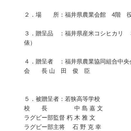
２．場 所：福井県農業会館 4階 
３．贈呈品 ：福井県産米コシヒカリ 
俵）
４．贈呈者 ：福井県農業協同組合中央
会 長 山 田 俊 臣
５．被贈呈者：若狭高等学校
校 長 中 島 嘉 文
ラグビー部監督 朽 木 雅 文
ラグビー部主将 石 野 克 幸